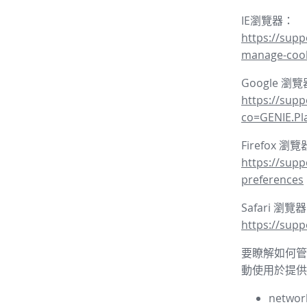
IE瀏覽器：
https://supp
manage-coo
Google 瀏
https://sup
co=GENIE.P
Firefox 瀏
https://supp
preferences
Safari 瀏覽
https://supp
要瞭解如何管理
動使用於提供
network