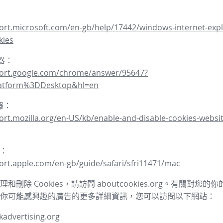
ort.microsoft.com/en-gb/help/17442/windows-internet-expl
kies
覽器：
port.google.com/chrome/answer/95647?
latform%3DDesktop&hl=en
覽器：
ort.mozilla.org/en-US/kb/enable-and-disable-cookies-websit
器：
ort.apple.com/en-gb/guide/safari/sfri11471/mac
和刪除 Cookies，請訪問 aboutcookies.org。有關對您
你可能感興趣的廣告的更多詳細資訊，您可以訪問以下網站：
advertising.org